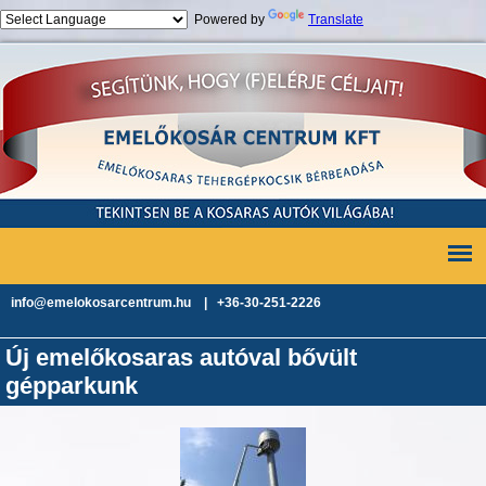
Powered by
Translate
Jump to navigation
info@emelokosarcentrum.hu | +36-30-251-2226
Új emelőkosaras autóval bővült
gépparkunk