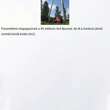
Paraméterei megegyeznek a 45 méteres 4x4 típussal, de itt a hordozó jármű
normál közúti kivitel (4x2).