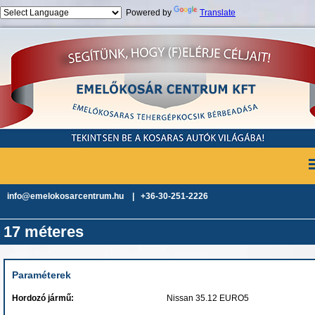
Powered by
Translate
Jump to navigation
info@emelokosarcentrum.hu | +36-30-251-2226
17 méteres
Paraméterek
Hordozó jármű:
Nissan 35.12 EURO5