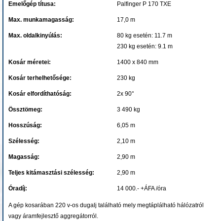
Emelőgép títusa:
Palfinger P 170 TXE
Max. munkamagasság:
17,0 m
Max. oldalkinyúlás:
80 kg esetén: 11.7 m
230 kg esetén: 9.1 m
Kosár méretei:
1400 x 840 mm
Kosár terhelhetősége:
230 kg
Kosár elfordíthatóság:
2x 90°
Össztömeg:
3 490 kg
Hosszúság:
6,05 m
Szélesség:
2,10 m
Magasság:
2,90 m
Teljes kitámasztási szélesség:
2,90 m
Óradíj:
14 000.- +ÁFA /óra
A gép kosarában 220 v-os dugalj található mely megtáplálható hálózatról
vagy áramfejlesztő aggregátorról.