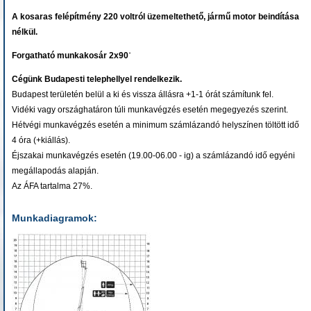
A kosaras felépítmény 220 voltról üzemeltethető, jármű motor beindítása
nélkül.
Forgatható munkakosár 2x90˙
Cégünk Budapesti telephellyel rendelkezik.
Budapest területén belül a ki és vissza állásra +1-1 órát számítunk fel.
Vidéki vagy országhatáron túli munkavégzés esetén megegyezés szerint.
Hétvégi munkavégzés esetén a minimum számlázandó helyszínen töltött idő
4 óra (+kiállás).
Éjszakai munkavégzés esetén (19.00-06.00 - ig) a számlázandó idő egyéni
megállapodás alapján.
Az ÁFA tartalma 27%.
Munkadiagramok: