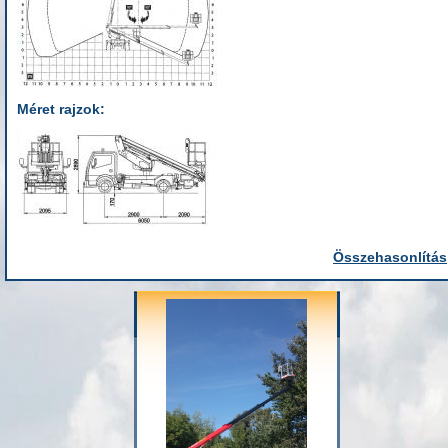
Méret rajzok:
Összehasonlítás