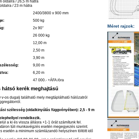
 oldalra / 26,5 m hátra
oldalra / 23 m hátra
2400/3800 x 900 mm
ge:
500 kg
Méret rajzok:
ág:
2x 90°
26 000 kg
12,00 m
2,50 m
3,90 m
 szélesség:
9,00 m
ztva:
6,20 m
47 000.- +ÁFA /óra
s hátsó kerék meghajtású
v-os dugalj található mely megtáplálható hálózatról
ggregátorról.
tási szélesség (oldalkinyúlás függvényében): 2,5 - 9 m
lephellyel rendelkezik.
lül a ki és vissza állásra +1-1 órát számítunk fel.
atáron túli munkavégzés esetén megegyezés szerint.
 esetén a minimum számlázandó helyszínen töltött idő