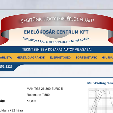
ÁRLISTA
MÉRET, DIAGRAMOK
ELÉRHETŐSÉG
TÖRTÉNETÜNK
MI ÚJS
251-2226
Munkadiagram
MAN TGS 26.360 EURO 5
Ruthmann T 580
ság:
58,0 m
ldalra / 32 hátra