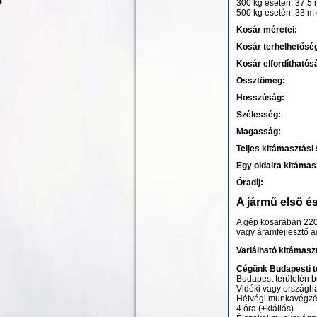
300 kg esetén: 37,5 m
500 kg esetén: 33 m 
Kosár méretei:
Kosár terhelhetősé
Kosár elfordíthatós
Össztömeg:
Hosszúság:
Szélesség:
Magasság:
Teljes kitámasztási
Egy oldalra kitámas
Óradíj:
A jármű első é
A gép kosarában 220 
vagy áramfejlesztő a
Variálható kitámasz
Cégünk Budapesti te
Budapest területén be
Vidéki vagy országh
Hétvégi munkavégzés
4 óra (+kiállás).