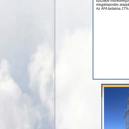
Éjszakai munkavégzé
megállapodás alapjá
Az ÁFA tartalma 27%