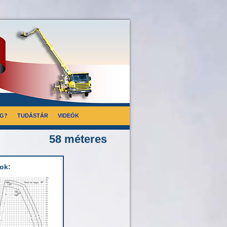
ÁG?
TUDÁSTÁR
VIDEÓK
58 méteres
ok: