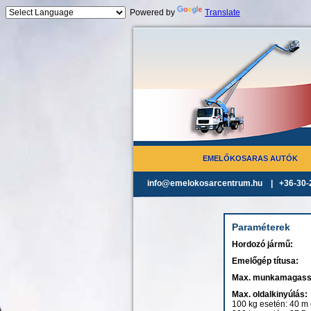
Powered by
Translate
Jump to navigation
EMELŐKOSARAS AUTÓK
info@emelokosarcentrum.hu | +36-30-
Paraméterek
Hordozó jármű:
Emelőgép títusa:
Max. munkamagas
Max. oldalkinyúlás:
100 kg esetén: 40 m o