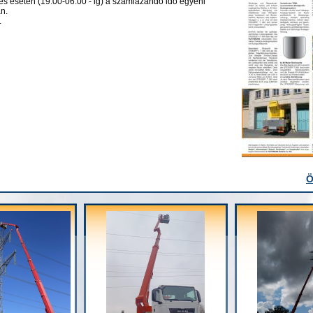
s esetén (19.00-06.00 - ig) a számlázandó idő egyéni
n.
.
Ö