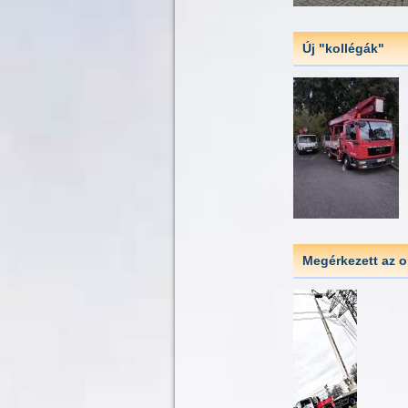
Új "kollégák"
Megérkezett az o