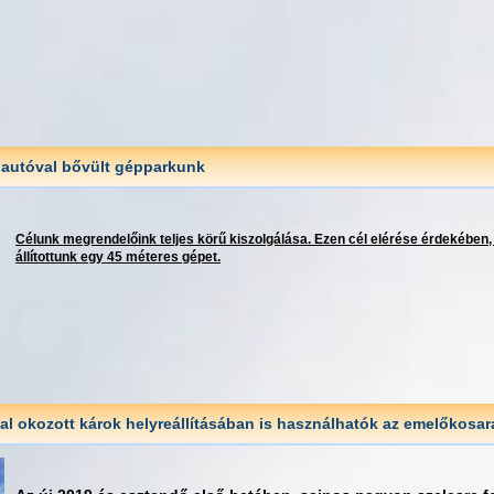
 autóval bővült gépparkunk
Célunk megrendelőink teljes körű kiszolgálása. Ezen cél elérése érdekében, 
állítottunk egy 45 méteres gépet.
ltal okozott károk helyreállításában is használhatók az emelőkosa