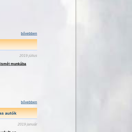
bővebben
2019 július
i
smét munkába
bővebben
ras autók
2019 január