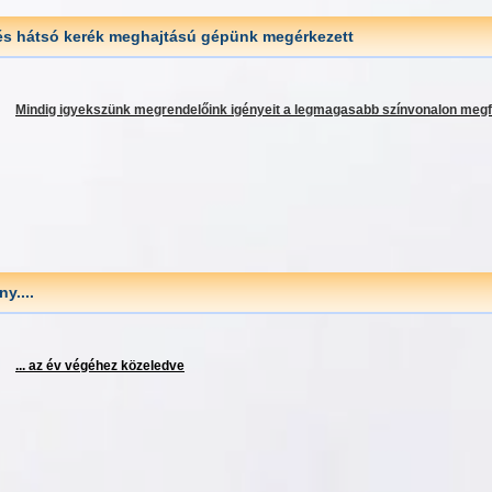
 és hátsó kerék meghajtású gépünk megérkezett
Mindig igyekszünk megrendelőink igényeit a legmagasabb színvonalon megfe
ny....
... az év végéhez közeledve