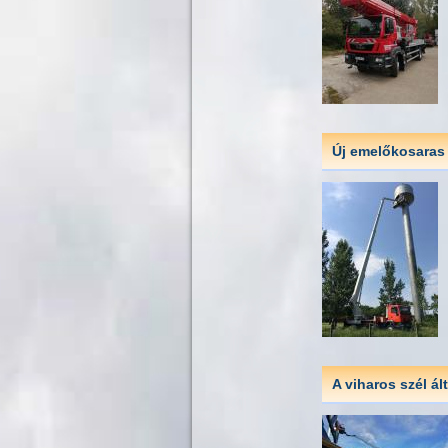
Új emelőkosaras
A viharos szél á