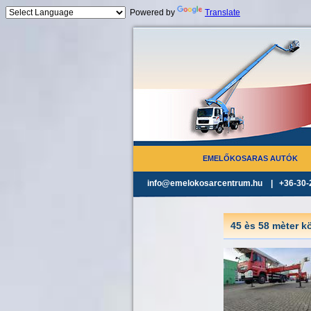
Powered by
Translate
Jump to navigation
EMELŐKOSARAS AUTÓK
info@emelokosarcentrum.hu | +36-30-
45 ès 58 mèter k