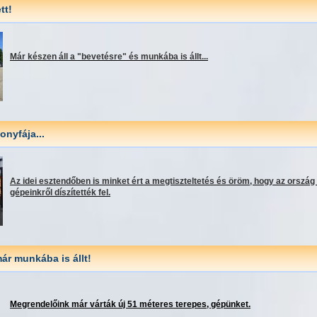
tt!
Már készen áll a "bevetésre" és munkába is állt...
onyfája...
Az idei esztendőben is minket ért a megtiszteltetés és öröm, hogy az ország 
gépeinkről díszítették fel.
ár munkába is állt!
Megrendelőink már várták új 51 méteres terepes, gépünket.