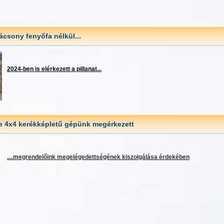
ácsony fenyőfa nélkül...
2024-ben is elérkezett a pillanat...
e 4x4 kerékképletű gépünk megérkezett
....megrendelőink megelégedettségének kiszolgálása érdekében