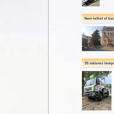
Nem telhet el kar
35 méteres terep