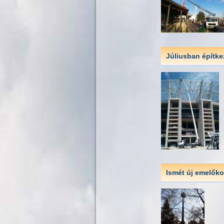
Júliusban építke
Ismét új emelőko