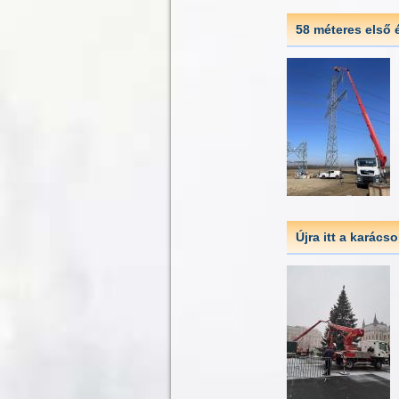
58 méteres első
Újra itt a karácso