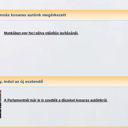
onnás kosaras autónk megérkezett
Munkában egy foci pálya világítás javításánál.
y, indul az új esztendő
A Parlamentnél már le is szedték a díszeket kosaras autóinkról.