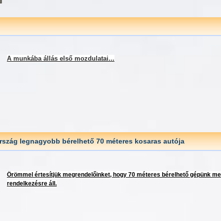
A munkába állás első mozdulatai...
rszág legnagyobb bérelhető 70 méteres kosaras autója
Örömmel értesítjük megrendelőinket, hogy 70 méteres bérelhető gépünk me
rendelkezésre áll.