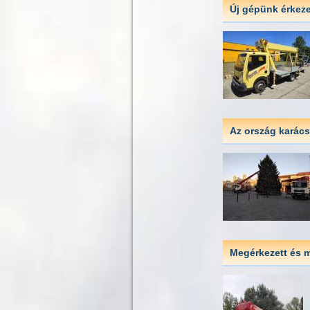
Új gépünk érkeze
Az ország karács
Megérkezett és m