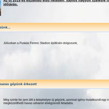
Az új 2019 és esztendő első hetében, sajnos nagyon szelesre fo
időjárás.
zünk...
Júliusban a Puskás Ferenc Stadion építésén dolgozunk,
saras gépünk érkezett
Még szinte be sem állt a telephelyre új gépünk, azonnal igény mutatkozott egy
megközelíthető havas udvaron elvégzendő feladatra.