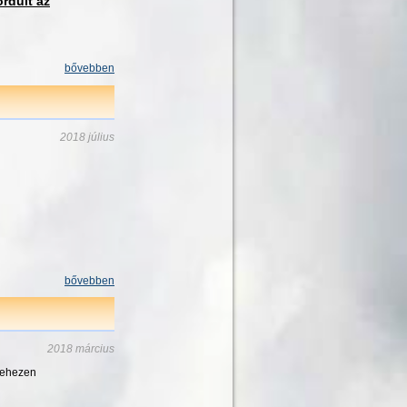
rdult az
bővebben
2018 július
bővebben
2018 március
 nehezen