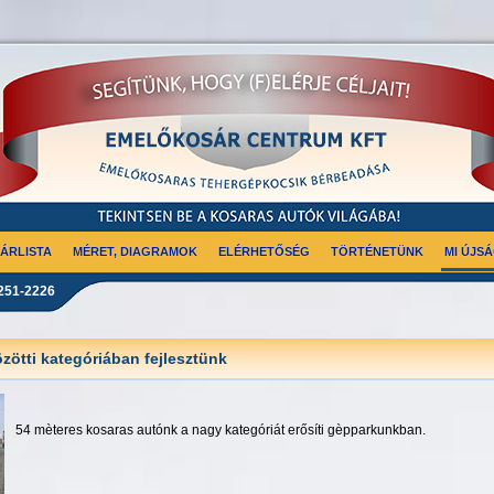
ÁRLISTA
MÉRET, DIAGRAMOK
ELÉRHETŐSÉG
TÖRTÉNETÜNK
MI ÚJS
251-2226
özötti kategóriában fejlesztünk
54 mèteres kosaras autónk a nagy kategóriát erősíti gèpparkunkban.